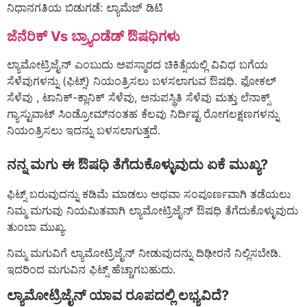
ನಿಧಾನಗತಿಯ ಬಿಡುಗಡೆ: ಲ್ಯಾಮೆಜ್ ಡಿಟಿ
ಜೆನೆರಿಕ್ Vs ಬ್ರ್ಯಾಂಡೆಡ್ ಔಷಧಿಗಳು
ಲ್ಯಾಮೋಟ್ರಿಜೈನ್ ಎಂಬುದು ಅಪಸ್ಮಾರದ ಚಿಕಿತ್ಸೆಯಲ್ಲಿ ವಿವಿಧ ಬಗೆಯ
ಸೆಳೆವುಗಳನ್ನು (ಫಿಟ್ಸ್) ನಿಯಂತ್ರಿಸಲು ಬಳಸಲಾಗುವ ಔಷಧಿ. ಫೋಕಲ್
ಸೆಳೆವು , ಟಾನಿಕ್-ಕ್ಲಾನಿಕ್ ಸೆಳೆವು, ಅನುಪಸ್ಥಿತಿ ಸೆಳೆವು ಮತ್ತು ಲೆನಾಕ್ಸ್
ಗ್ಯಾಸ್ಟುವಾಟ್ ಸಿಂಡ್ರೋಮ್‌ನಂತಹ ಕೆಲವು ನಿರ್ದಿಷ್ಟ ರೋಗಲಕ್ಷಣಗಳನ್ನು
ನಿಯಂತ್ರಿಸಲು ಇದನ್ನು ಬಳಸಲಾಗುತ್ತದೆ.
ನನ್ನ ಮಗು ಈ ಔಷಧಿ ತೆಗೆದುಕೊಳ್ಳುವುದು ಏಕೆ ಮುಖ್ಯ?
ಫಿಟ್ಸ್ ಬರುವುದನ್ನು ಕಡಿಮೆ ಮಾಡಲು ಅಥವಾ ಸಂಪೂರ್ಣವಾಗಿ ತಡೆಯಲು
ನಿಮ್ಮ ಮಗುವು ನಿಯಮಿತವಾಗಿ ಲ್ಯಾಮೋಟ್ರಿಜೈನ್ ಔಷಧಿ ತೆಗೆದುಕೊಳ್ಳುವುದು
ತುಂಬಾ ಮುಖ್ಯ.
ನಿಮ್ಮ ಮಗುವಿಗೆ ಲ್ಯಾಮೋಟ್ರಿಜೈನ್ ನೀಡುವುದನ್ನು ದಿಢೀರನೆ ನಿಲ್ಲಿಸಬೇಡಿ.
ಇದರಿಂದ ಮಗುವಿನ ಫಿಟ್ಸ್ ಹೆಚ್ಚಾಗಬಹುದು.
ಲ್ಯಾಮೋಟ್ರಿಜೈನ್ ಯಾವ ರೂಪದಲ್ಲಿ ಲಭ್ಯವಿದೆ?