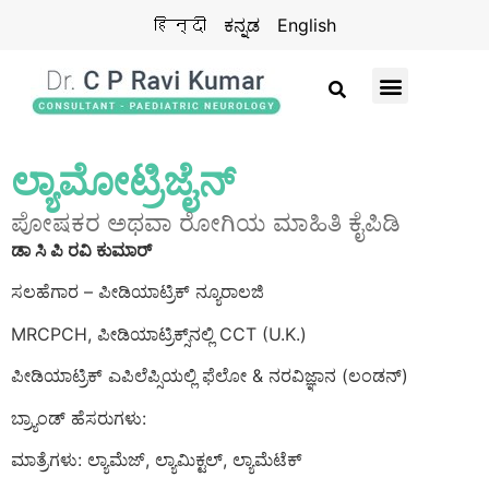
हिन्दी
ಕನ್ನಡ
English
ಡಾ. ಸಿ.ಪಿ. ರವಿಕುಮಾರ್
ಬ್ರೈನ್ ಚೈಲ್ಡ್ ಟ್ರಸ್ಟ್
ಪ್ರಕಟಣೆ ಮತ್ತು ಪ್ರಶಸ್ತಿಗಳು
ನಮ್ಮನ್ನು ಸಂಪರ್ಕಿಸಿ
ಲ್ಯಾಮೋಟ್ರಿಜೈನ್
ಪೋಷಕರ ಅಥವಾ ರೋಗಿಯ ಮಾಹಿತಿ ಕೈಪಿಡಿ
ಡಾ ಸಿ ಪಿ ರವಿ ಕುಮಾರ್
ಸಲಹೆಗಾರ – ಪೀಡಿಯಾಟ್ರಿಕ್ ನ್ಯೂರಾಲಜಿ
MRCPCH, ಪೀಡಿಯಾಟ್ರಿಕ್ಸ್‌ನಲ್ಲಿ CCT (U.K.)
ಪೀಡಿಯಾಟ್ರಿಕ್ ಎಪಿಲೆಪ್ಸಿಯಲ್ಲಿ ಫೆಲೋ & ನರವಿಜ್ಞಾನ (ಲಂಡನ್)
ಬ್ರ್ಯಾಂಡ್ ಹೆಸರುಗಳು:
ಮಾತ್ರೆಗಳು: ಲ್ಯಾಮೆಜ್, ಲ್ಯಾಮಿಕ್ಟಲ್, ಲ್ಯಾಮೆಟೆಕ್