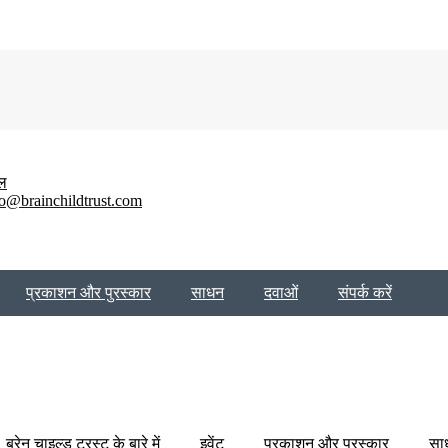
ेल
fo@brainchildtrust.com
प्रकाशन और पुरस्कार
साधन
दवाओं
संपर्क करें
ब्रेन चाइल्ड ट्रस्ट के बारे में
इवेंट
प्रकाशन और पुरस्कार
सा