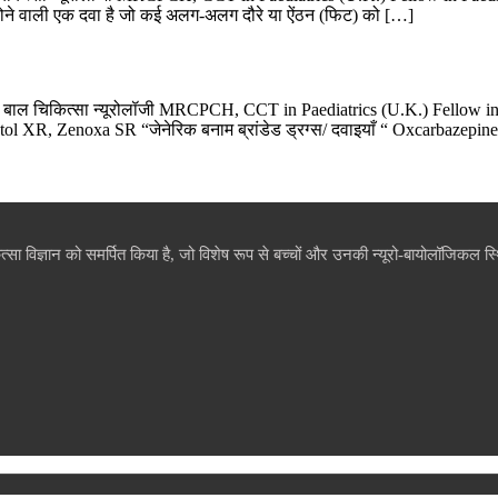
तेमाल होने वाली एक दवा है जो कई अलग-अलग दौरे या ऐंठन (फिट) को […]
ार – बाल चिकित्सा न्यूरोलॉजी MRCPCH, CCT in Paediatrics (U.K.) Fellow 
 XR, Zenoxa SR “जेनेरिक बनाम ब्रांडेड ड्रग्स/ दवाइयाँ “ Oxcarbazepine म
विज्ञान को समर्पित किया है, जो विशेष रूप से बच्चों और उनकी न्यूरो-बायोलॉजिकल स्थि