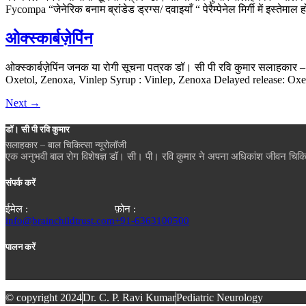
Fycompa “जेनेरिक बनाम ब्रांडेड ड्रग्स/ दवाइयाँ “ पेरैम्पेनेल मिर्गी में इस्
ओक्स्कार्बज़ेपिंन
ओक्स्कार्बज़ेपिंन जनक या रोगी सूचना पत्रक डॉ। सी पी रवि कुमार सलाहक
Oxetol, Zenoxa, Vinlep Syrup : Vinlep, Zenoxa Delayed release: Oxetol
Next
→
डॉ। सी पी रवि कुमार
सलाहकार – बाल चिकित्सा न्यूरोलॉजी
एक अनुभवी बाल रोग विशेषज्ञ डॉ। सी। पी। रवि कुमार ने अपना अधिकांश जीवन चिकित्सा 
संपर्क करें
ईमेल :
फ़ोन :
info@brainchildtrust.com
+91-6363100500
पालन करें
© copyright 2024
Dr. C. P. Ravi Kumar
Pediatric Neurology